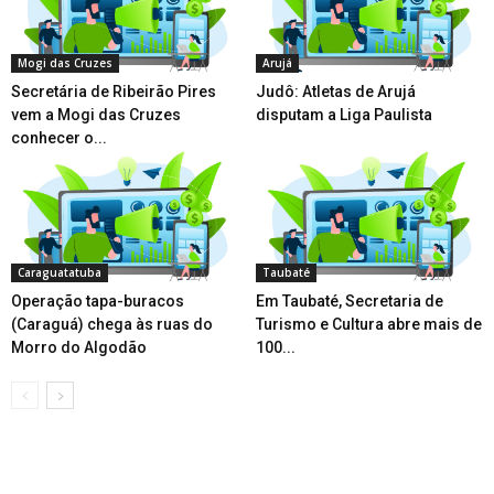
Mogi das Cruzes
Arujá
Secretária de Ribeirão Pires
Judô: Atletas de Arujá
vem a Mogi das Cruzes
disputam a Liga Paulista
conhecer o...
Caraguatatuba
Taubaté
Operação tapa-buracos
Em Taubaté, Secretaria de
(Caraguá) chega às ruas do
Turismo e Cultura abre mais de
Morro do Algodão
100...