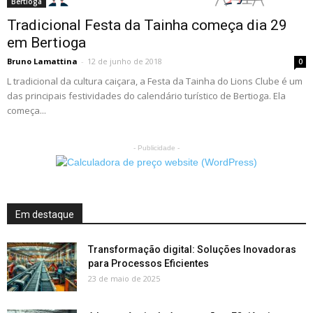
Bertioga
Tradicional Festa da Tainha começa dia 29
em Bertioga
Bruno Lamattina
-
12 de junho de 2018
0
L tradicional da cultura caiçara, a Festa da Tainha do Lions Clube é um
das principais festividades do calendário turístico de Bertioga. Ela
começa...
- Publicidade -
Em destaque
Transformação digital: Soluções Inovadoras
para Processos Eficientes
23 de maio de 2025