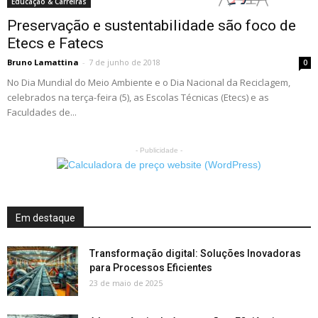
Educação & Carreiras
Preservação e sustentabilidade são foco de
Etecs e Fatecs
Bruno Lamattina
-
7 de junho de 2018
0
No Dia Mundial do Meio Ambiente e o Dia Nacional da Reciclagem,
celebrados na terça-feira (5), as Escolas Técnicas (Etecs) e as
Faculdades de...
- Publicidade -
Em destaque
Transformação digital: Soluções Inovadoras
para Processos Eficientes
23 de maio de 2025