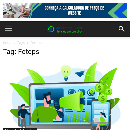
Inicio
Tags
Feteps
Tag: Feteps